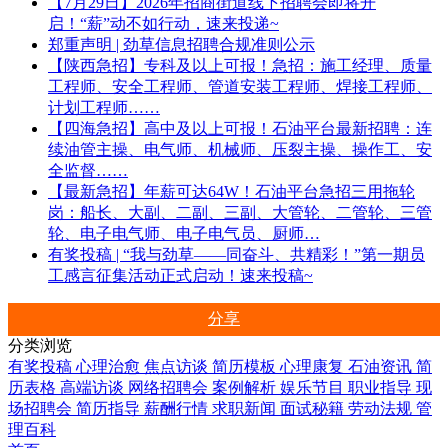
【7月29日】2026年招商街道线下招聘会即将开
启！“薪”动不如行动，速来投递~
郑重声明 | 劲草信息招聘合规准则公示
【陕西急招】专科及以上可报！急招：施工经理、质量
工程师、安全工程师、管道安装工程师、焊接工程师、
计划工程师……
【四海急招】高中及以上可报！石油平台最新招聘：连
续油管主操、电气师、机械师、压裂主操、操作工、安
全监督……
【最新急招】年薪可达64W！石油平台急招三用拖轮
岗：船长、大副、二副、三副、大管轮、二管轮、三管
轮、电子电气师、电子电气员、厨师…
有奖投稿 | “我与劲草——同奋斗、共精彩！”第一期员
工感言征集活动正式启动！速来投稿~
分享
分类浏览
有奖投稿
心理治愈
焦点访谈
简历模板
心理康复
石油资讯
简
历表格
高端访谈
网络招聘会
案例解析
娱乐节目
职业指导
现
场招聘会
简历指导
薪酬行情
求职新闻
面试秘籍
劳动法规
管
理百科