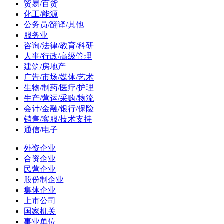
贸易/百货
化工/能源
公务员/翻译/其他
服务业
咨询/法律/教育/科研
人事/行政/高级管理
建筑/房地产
广告/市场/媒体/艺术
生物/制药/医疗/护理
生产/营运/采购/物流
会计/金融/银行/保险
销售/客服/技术支持
通信/电子
外资企业
合资企业
民营企业
股份制企业
集体企业
上市公司
国家机关
事业单位