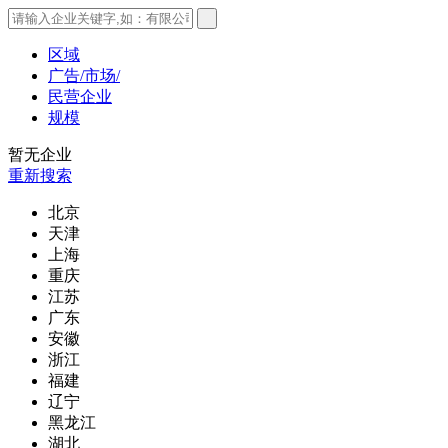
区域
广告/市场/
民营企业
规模
暂无企业
重新搜索
北京
天津
上海
重庆
江苏
广东
安徽
浙江
福建
辽宁
黑龙江
湖北