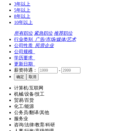
3年以上
5年以上
8年以上
10年以上
所有职位
紧急职位
推荐职位
行业类别
广告/市场/媒体/艺术
公司性质
民营企业
公司规模
学历要求
更新日期
薪资待遇：
-
计算机/互联网
机械/设备/技工
贸易/百货
化工/能源
公务员/翻译/其他
服务业
咨询/法律/教育/科研
人事/行政/高级管理