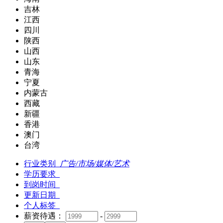
吉林
江西
四川
陕西
山西
山东
青海
宁夏
内蒙古
西藏
新疆
香港
澳门
台湾
行业类别
广告/市场/媒体/艺术
学历要求
到岗时间
更新日期
个人标签
薪资待遇：
-