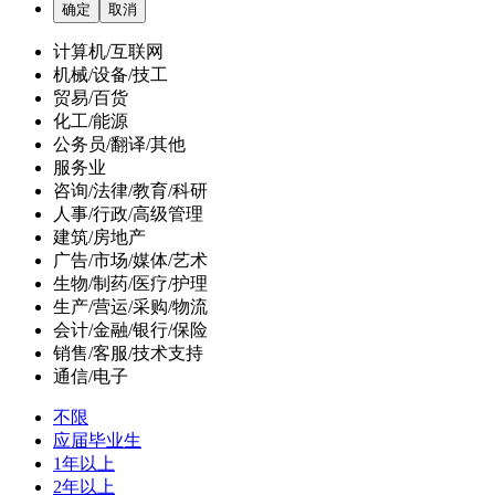
计算机/互联网
机械/设备/技工
贸易/百货
化工/能源
公务员/翻译/其他
服务业
咨询/法律/教育/科研
人事/行政/高级管理
建筑/房地产
广告/市场/媒体/艺术
生物/制药/医疗/护理
生产/营运/采购/物流
会计/金融/银行/保险
销售/客服/技术支持
通信/电子
不限
应届毕业生
1年以上
2年以上