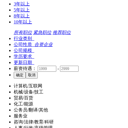
3年以上
5年以上
8年以上
10年以上
所有职位
紧急职位
推荐职位
行业类别
公司性质
合资企业
公司规模
学历要求
更新日期
薪资待遇：
-
计算机/互联网
机械/设备/技工
贸易/百货
化工/能源
公务员/翻译/其他
服务业
咨询/法律/教育/科研
人事/行政/高级管理