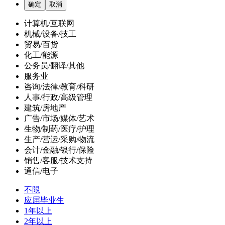
计算机/互联网
机械/设备/技工
贸易/百货
化工/能源
公务员/翻译/其他
服务业
咨询/法律/教育/科研
人事/行政/高级管理
建筑/房地产
广告/市场/媒体/艺术
生物/制药/医疗/护理
生产/营运/采购/物流
会计/金融/银行/保险
销售/客服/技术支持
通信/电子
不限
应届毕业生
1年以上
2年以上