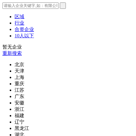
区域
行业
合资企业
10人以下
暂无企业
重新搜索
北京
天津
上海
重庆
江苏
广东
安徽
浙江
福建
辽宁
黑龙江
湖北