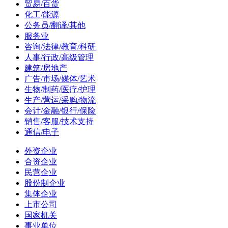
贸易/百货
化工/能源
公务员/翻译/其他
服务业
咨询/法律/教育/科研
人事/行政/高级管理
建筑/房地产
广告/市场/媒体/艺术
生物/制药/医疗/护理
生产/营运/采购/物流
会计/金融/银行/保险
销售/客服/技术支持
通信/电子
外资企业
合资企业
民营企业
股份制企业
集体企业
上市公司
国家机关
事业单位