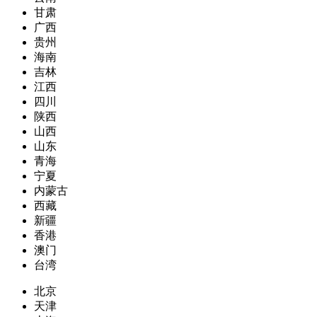
甘肃
广西
贵州
海南
吉林
江西
四川
陕西
山西
山东
青海
宁夏
内蒙古
西藏
新疆
香港
澳门
台湾
北京
天津