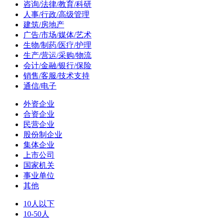
咨询/法律/教育/科研
人事/行政/高级管理
建筑/房地产
广告/市场/媒体/艺术
生物/制药/医疗/护理
生产/营运/采购/物流
会计/金融/银行/保险
销售/客服/技术支持
通信/电子
外资企业
合资企业
民营企业
股份制企业
集体企业
上市公司
国家机关
事业单位
其他
10人以下
10-50人