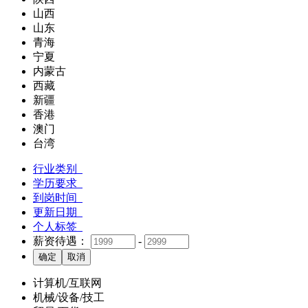
山西
山东
青海
宁夏
内蒙古
西藏
新疆
香港
澳门
台湾
行业类别
学历要求
到岗时间
更新日期
个人标签
薪资待遇：
-
计算机/互联网
机械/设备/技工