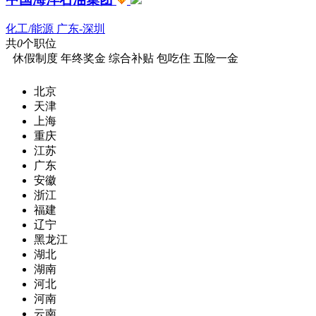
化工/能源
广东-深圳
共
0
个职位
休假制度
年终奖金
综合补贴
包吃住
五险一金
北京
天津
上海
重庆
江苏
广东
安徽
浙江
福建
辽宁
黑龙江
湖北
湖南
河北
河南
云南