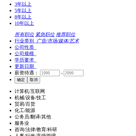
3年以上
5年以上
8年以上
10年以上
所有职位
紧急职位
推荐职位
行业类别
广告/市场/媒体/艺术
公司性质
公司规模
学历要求
更新日期
薪资待遇：
-
计算机/互联网
机械/设备/技工
贸易/百货
化工/能源
公务员/翻译/其他
服务业
咨询/法律/教育/科研
人事/行政/高级管理