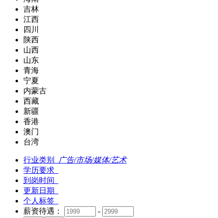
吉林
江西
四川
陕西
山西
山东
青海
宁夏
内蒙古
西藏
新疆
香港
澳门
台湾
行业类别
广告/市场/媒体/艺术
学历要求
到岗时间
更新日期
个人标签
薪资待遇：
-