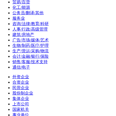
贸易/百货
化工/能源
公务员/翻译/其他
服务业
咨询/法律/教育/科研
人事/行政/高级管理
建筑/房地产
广告/市场/媒体/艺术
生物/制药/医疗/护理
生产/营运/采购/物流
会计/金融/银行/保险
销售/客服/技术支持
通信/电子
外资企业
合资企业
民营企业
股份制企业
集体企业
上市公司
国家机关
事业单位