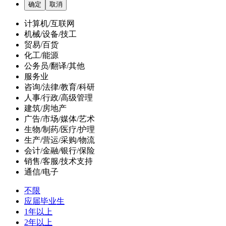
计算机/互联网
机械/设备/技工
贸易/百货
化工/能源
公务员/翻译/其他
服务业
咨询/法律/教育/科研
人事/行政/高级管理
建筑/房地产
广告/市场/媒体/艺术
生物/制药/医疗/护理
生产/营运/采购/物流
会计/金融/银行/保险
销售/客服/技术支持
通信/电子
不限
应届毕业生
1年以上
2年以上