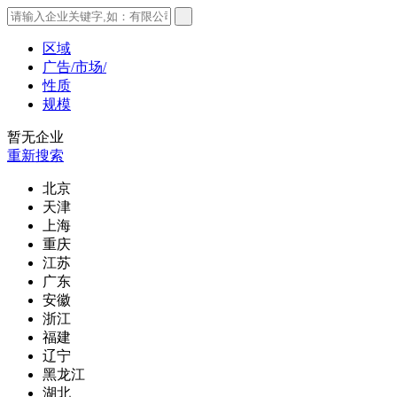
区域
广告/市场/
性质
规模
暂无企业
重新搜索
北京
天津
上海
重庆
江苏
广东
安徽
浙江
福建
辽宁
黑龙江
湖北