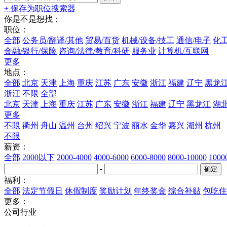
+ 保存为职位搜索器
你是不是想找：
职位：
全部
公务员/翻译/其他
贸易/百货
机械/设备/技工
通信/电子
化工
金融/银行/保险
咨询/法律/教育/科研
服务业
计算机/互联网
更多
地点：
全部
北京
天津
上海
重庆
江苏
广东
安徽
浙江
福建
辽宁
黑龙
浙江
不限
全部
北京
天津
上海
重庆
江苏
广东
安徽
浙江
福建
辽宁
黑龙江
湖
更多
不限
衢州
舟山
温州
台州
绍兴
宁波
丽水
金华
嘉兴
湖州
杭州
不限
薪资：
全部
2000以下
2000-4000
4000-6000
6000-8000
8000-10000
100
-
福利：
全部
法定节假日
休假制度
奖励计划
年终奖金
综合补贴
包吃住
更多：
公司行业