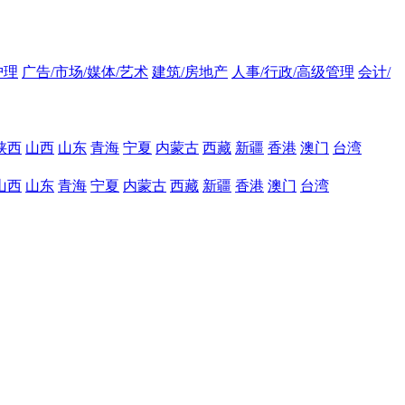
护理
广告/市场/媒体/艺术
建筑/房地产
人事/行政/高级管理
会计/
陕西
山西
山东
青海
宁夏
内蒙古
西藏
新疆
香港
澳门
台湾
山西
山东
青海
宁夏
内蒙古
西藏
新疆
香港
澳门
台湾