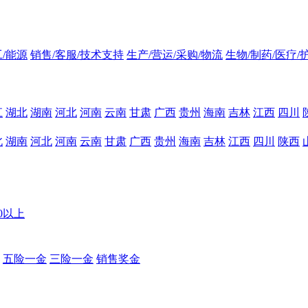
/能源
销售/客服/技术支持
生产/营运/采购/物流
生物/制药/医疗/
江
湖北
湖南
河北
河南
云南
甘肃
广西
贵州
海南
吉林
江西
四川
北
湖南
河北
河南
云南
甘肃
广西
贵州
海南
吉林
江西
四川
陕西
00以上
五险一金
三险一金
销售奖金