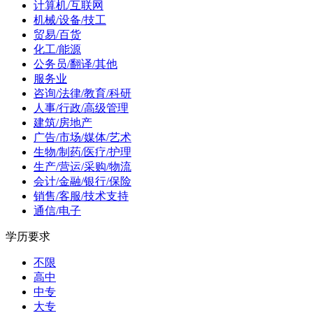
计算机/互联网
机械/设备/技工
贸易/百货
化工/能源
公务员/翻译/其他
服务业
咨询/法律/教育/科研
人事/行政/高级管理
建筑/房地产
广告/市场/媒体/艺术
生物/制药/医疗/护理
生产/营运/采购/物流
会计/金融/银行/保险
销售/客服/技术支持
通信/电子
学历要求
不限
高中
中专
大专