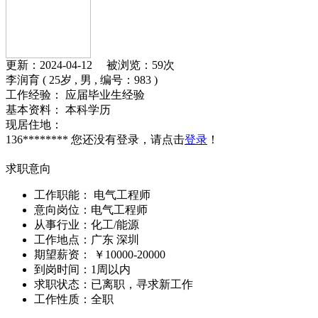
更新：2024-04-12 被浏览：
59次
李润育
( 25岁 , 男 ,
编号：983
)
工作经验：
应届毕业生经验
基本资料：
本科学历
现居住地：
136********
您还没有登录，请点击
登录
！
求职意向
工作职能：
电气工程师
意向岗位：
电气工程师
从事行业：
化工/能源
工作地点：
广东 深圳
期望薪资：
￥10000-20000
到岗时间：
1周以内
求职状态：
已离职，寻求新工作
工作性质：
全职