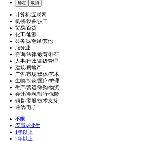
计算机/互联网
机械/设备/技工
贸易/百货
化工/能源
公务员/翻译/其他
服务业
咨询/法律/教育/科研
人事/行政/高级管理
建筑/房地产
广告/市场/媒体/艺术
生物/制药/医疗/护理
生产/营运/采购/物流
会计/金融/银行/保险
销售/客服/技术支持
通信/电子
不限
应届毕业生
1年以上
2年以上