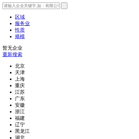
区域
服务业
性质
规模
暂无企业
重新搜索
北京
天津
上海
重庆
江苏
广东
安徽
浙江
福建
辽宁
黑龙江
湖北