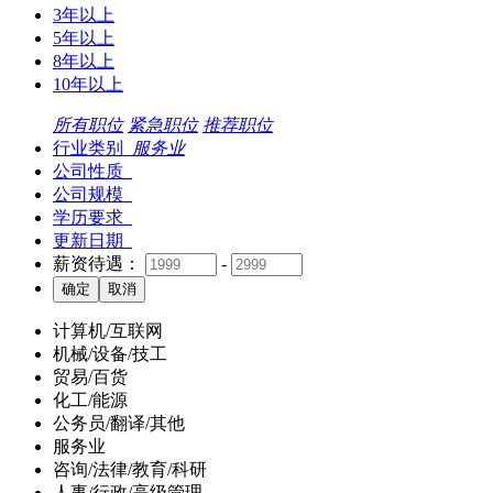
3年以上
5年以上
8年以上
10年以上
所有职位
紧急职位
推荐职位
行业类别
服务业
公司性质
公司规模
学历要求
更新日期
薪资待遇：
-
计算机/互联网
机械/设备/技工
贸易/百货
化工/能源
公务员/翻译/其他
服务业
咨询/法律/教育/科研
人事/行政/高级管理