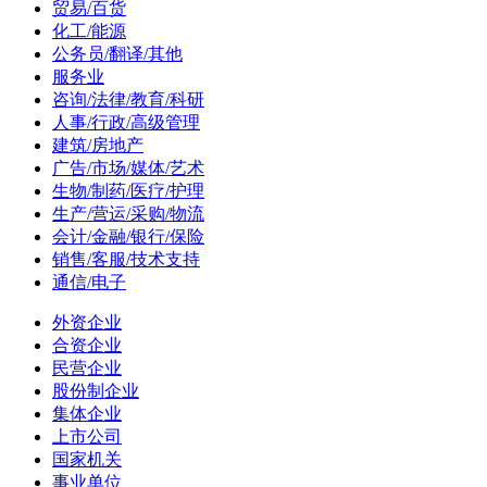
贸易/百货
化工/能源
公务员/翻译/其他
服务业
咨询/法律/教育/科研
人事/行政/高级管理
建筑/房地产
广告/市场/媒体/艺术
生物/制药/医疗/护理
生产/营运/采购/物流
会计/金融/银行/保险
销售/客服/技术支持
通信/电子
外资企业
合资企业
民营企业
股份制企业
集体企业
上市公司
国家机关
事业单位