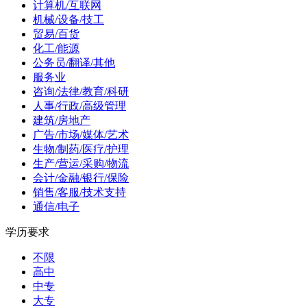
计算机/互联网
机械/设备/技工
贸易/百货
化工/能源
公务员/翻译/其他
服务业
咨询/法律/教育/科研
人事/行政/高级管理
建筑/房地产
广告/市场/媒体/艺术
生物/制药/医疗/护理
生产/营运/采购/物流
会计/金融/银行/保险
销售/客服/技术支持
通信/电子
学历要求
不限
高中
中专
大专