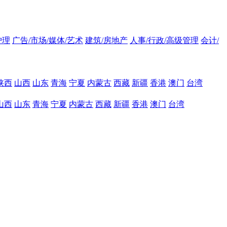
护理
广告/市场/媒体/艺术
建筑/房地产
人事/行政/高级管理
会计/
陕西
山西
山东
青海
宁夏
内蒙古
西藏
新疆
香港
澳门
台湾
山西
山东
青海
宁夏
内蒙古
西藏
新疆
香港
澳门
台湾