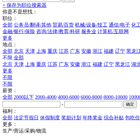
+ 保存为职位搜索器
你是不是想找：
职位：
全部
公务员/翻译/其他
贸易/百货
机械/设备/技工
通信/电子
化工
金融/银行/保险
咨询/法律/教育/科研
服务业
计算机/互联网
更多
地点：
全部
北京
天津
上海
重庆
江苏
广东
安徽
浙江
福建
辽宁
黑龙
不限
全部
北京
天津
上海
重庆
江苏
广东
安徽
浙江
福建
辽宁
黑龙江
湖
更多
不限
不限
薪资：
全部
2000以下
2000-4000
4000-6000
6000-8000
8000-10000
100
-
福利：
全部
法定节假日
休假制度
奖励计划
年终奖金
综合补贴
包吃住
更多：
生产/营运/采购/物流