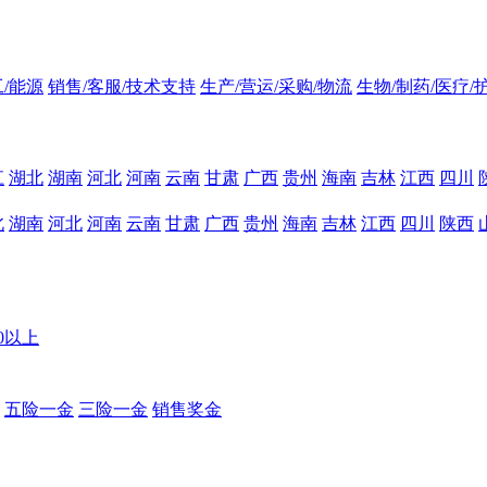
/能源
销售/客服/技术支持
生产/营运/采购/物流
生物/制药/医疗/
江
湖北
湖南
河北
河南
云南
甘肃
广西
贵州
海南
吉林
江西
四川
北
湖南
河北
河南
云南
甘肃
广西
贵州
海南
吉林
江西
四川
陕西
00以上
五险一金
三险一金
销售奖金