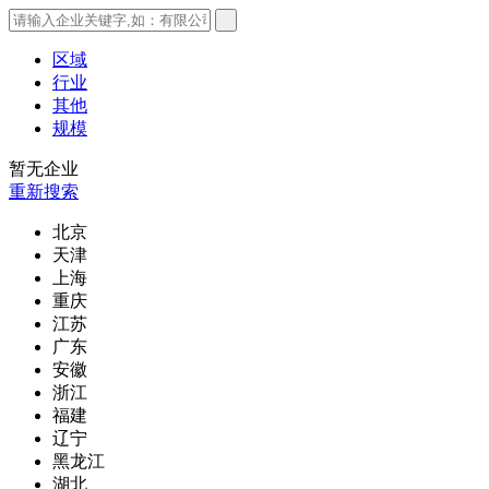
区域
行业
其他
规模
暂无企业
重新搜索
北京
天津
上海
重庆
江苏
广东
安徽
浙江
福建
辽宁
黑龙江
湖北