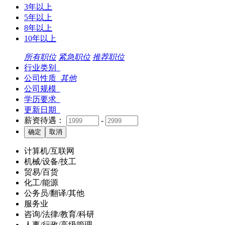
3年以上
5年以上
8年以上
10年以上
所有职位
紧急职位
推荐职位
行业类别
公司性质
其他
公司规模
学历要求
更新日期
薪资待遇：
-
计算机/互联网
机械/设备/技工
贸易/百货
化工/能源
公务员/翻译/其他
服务业
咨询/法律/教育/科研
人事/行政/高级管理