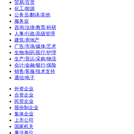
贸易/百货
化工/能源
公务员/翻译/其他
服务业
咨询/法律/教育/科研
人事/行政/高级管理
建筑/房地产
广告/市场/媒体/艺术
生物/制药/医疗/护理
生产/营运/采购/物流
会计/金融/银行/保险
销售/客服/技术支持
通信/电子
外资企业
合资企业
民营企业
股份制企业
集体企业
上市公司
国家机关
事业单位