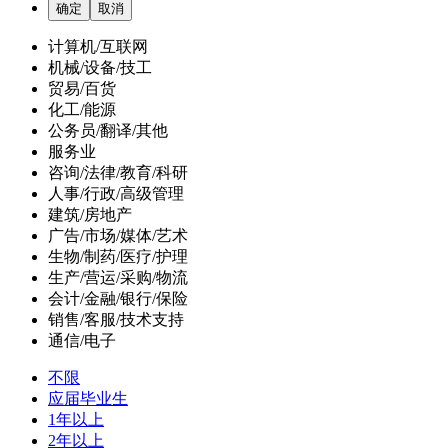
计算机/互联网
机械/设备/技工
贸易/百货
化工/能源
公务员/翻译/其他
服务业
咨询/法律/教育/科研
人事/行政/高级管理
建筑/房地产
广告/市场/媒体/艺术
生物/制药/医疗/护理
生产/营运/采购/物流
会计/金融/银行/保险
销售/客服/技术支持
通信/电子
不限
应届毕业生
1年以上
2年以上