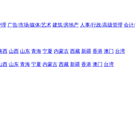
护理
广告/市场/媒体/艺术
建筑/房地产
人事/行政/高级管理
会计/
陕西
山西
山东
青海
宁夏
内蒙古
西藏
新疆
香港
澳门
台湾
山西
山东
青海
宁夏
内蒙古
西藏
新疆
香港
澳门
台湾