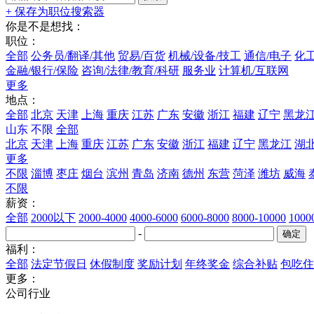
+ 保存为职位搜索器
你是不是想找：
职位：
全部
公务员/翻译/其他
贸易/百货
机械/设备/技工
通信/电子
化工
金融/银行/保险
咨询/法律/教育/科研
服务业
计算机/互联网
更多
地点：
全部
北京
天津
上海
重庆
江苏
广东
安徽
浙江
福建
辽宁
黑龙
山东
不限
全部
北京
天津
上海
重庆
江苏
广东
安徽
浙江
福建
辽宁
黑龙江
湖
更多
不限
淄博
枣庄
烟台
滨州
青岛
济南
德州
东营
菏泽
潍坊
威海
不限
薪资：
全部
2000以下
2000-4000
4000-6000
6000-8000
8000-10000
100
-
福利：
全部
法定节假日
休假制度
奖励计划
年终奖金
综合补贴
包吃住
更多：
公司行业