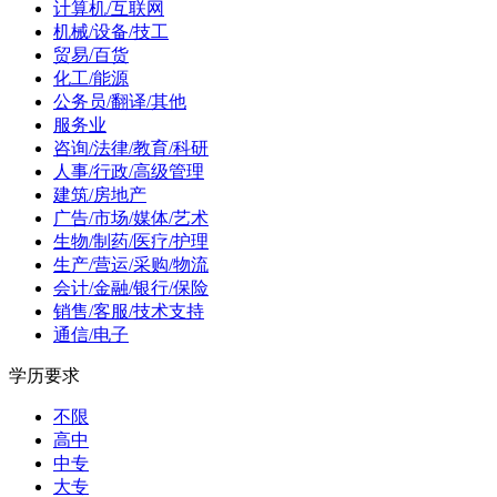
计算机/互联网
机械/设备/技工
贸易/百货
化工/能源
公务员/翻译/其他
服务业
咨询/法律/教育/科研
人事/行政/高级管理
建筑/房地产
广告/市场/媒体/艺术
生物/制药/医疗/护理
生产/营运/采购/物流
会计/金融/银行/保险
销售/客服/技术支持
通信/电子
学历要求
不限
高中
中专
大专