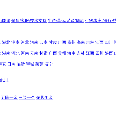
/能源
销售/客服/技术支持
生产/营运/采购/物流
生物/制药/医疗/
江
湖北
湖南
河北
河南
云南
甘肃
广西
贵州
海南
吉林
江西
四川
北
湖南
河北
河南
云南
甘肃
广西
贵州
海南
吉林
江西
四川
陕西
泰安
日照
临沂
聊城
莱芜
济宁
00以上
五险一金
三险一金
销售奖金