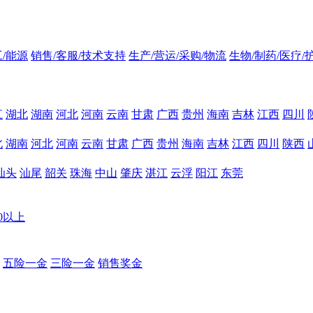
/能源
销售/客服/技术支持
生产/营运/采购/物流
生物/制药/医疗/
江
湖北
湖南
河北
河南
云南
甘肃
广西
贵州
海南
吉林
江西
四川
北
湖南
河北
河南
云南
甘肃
广西
贵州
海南
吉林
江西
四川
陕西
汕头
汕尾
韶关
珠海
中山
肇庆
湛江
云浮
阳江
东莞
00以上
五险一金
三险一金
销售奖金