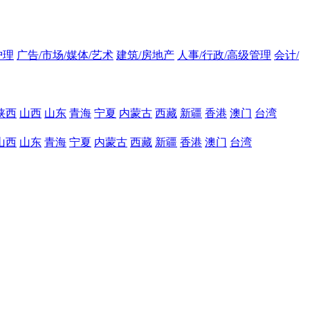
护理
广告/市场/媒体/艺术
建筑/房地产
人事/行政/高级管理
会计/
陕西
山西
山东
青海
宁夏
内蒙古
西藏
新疆
香港
澳门
台湾
山西
山东
青海
宁夏
内蒙古
西藏
新疆
香港
澳门
台湾