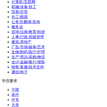
计算机/互联网
机械/设备/技工
贸易/百货
化工/能源
公务员/翻译/其他
服务业
咨询/法律/教育/科研
人事/行政/高级管理
建筑/房地产
广告/市场/媒体/艺术
生物/制药/医疗/护理
生产/营运/采购/物流
会计/金融/银行/保险
销售/客服/技术支持
通信/电子
学历要求
不限
高中
中专
大专