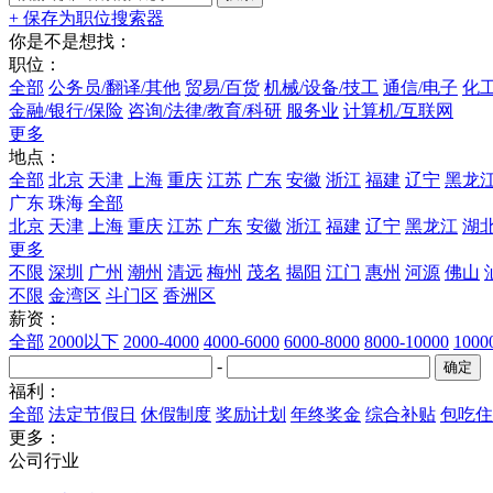
+ 保存为职位搜索器
你是不是想找：
职位：
全部
公务员/翻译/其他
贸易/百货
机械/设备/技工
通信/电子
化工
金融/银行/保险
咨询/法律/教育/科研
服务业
计算机/互联网
更多
地点：
全部
北京
天津
上海
重庆
江苏
广东
安徽
浙江
福建
辽宁
黑龙
广东
珠海
全部
北京
天津
上海
重庆
江苏
广东
安徽
浙江
福建
辽宁
黑龙江
湖
更多
不限
深圳
广州
潮州
清远
梅州
茂名
揭阳
江门
惠州
河源
佛山
不限
金湾区
斗门区
香洲区
薪资：
全部
2000以下
2000-4000
4000-6000
6000-8000
8000-10000
100
-
福利：
全部
法定节假日
休假制度
奖励计划
年终奖金
综合补贴
包吃住
更多：
公司行业